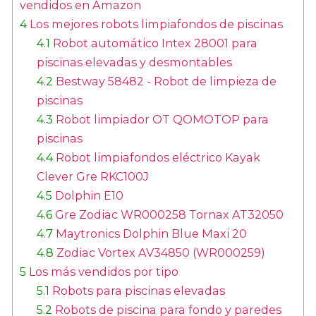
vendidos en Amazon
4
Los mejores robots limpiafondos de piscinas
4.1
Robot automático Intex 28001 para
piscinas elevadas y desmontables
4.2
Bestway 58482 - Robot de limpieza de
piscinas
4.3
Robot limpiador OT QOMOTOP para
piscinas
4.4
Robot limpiafondos eléctrico Kayak
Clever Gre RKC100J
4.5
Dolphin E10
4.6
Gre Zodiac WR000258 Tornax AT32050
4.7
Maytronics Dolphin Blue Maxi 20
4.8
Zodiac Vortex AV34850 (WR000259)
5
Los más vendidos por tipo
5.1
Robots para piscinas elevadas
5.2
Robots de piscina para fondo y paredes