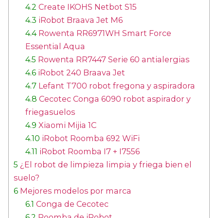
4.2
Create IKOHS Netbot S15
4.3
iRobot Braava Jet M6
4.4
Rowenta RR6971WH Smart Force
Essential Aqua
4.5
Rowenta RR7447 Serie 60 antialergias
4.6
iRobot 240 Braava Jet
4.7
Lefant T700 robot fregona y aspiradora
4.8
Cecotec Conga 6090 robot aspirador y
friegasuelos
4.9
Xiaomi Mijia 1C
4.10
iRobot Roomba 692 WiFi
4.11
iRobot Roomba I7 + I7556
5
¿El robot de limpieza limpia y friega bien el
suelo?
6
Mejores modelos por marca
6.1
Conga de Cecotec
6.2
Roomba de iRobot