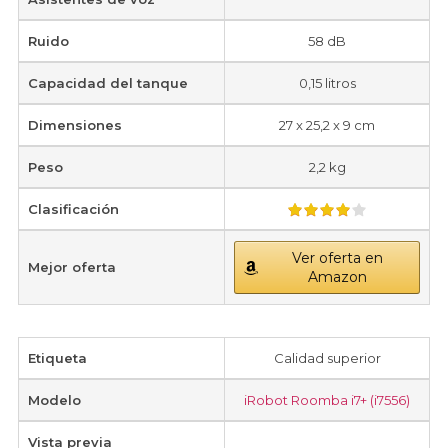
Ruido
58 dB
Capacidad del tanque
0,15 litros
Dimensiones
27 x 25,2 x 9 cm
Peso
2,2 kg
Clasificación
Ver oferta en
Mejor oferta
Amazon
Etiqueta
Calidad superior
Modelo
iRobot Roomba i7+ (i7556)
Vista previa