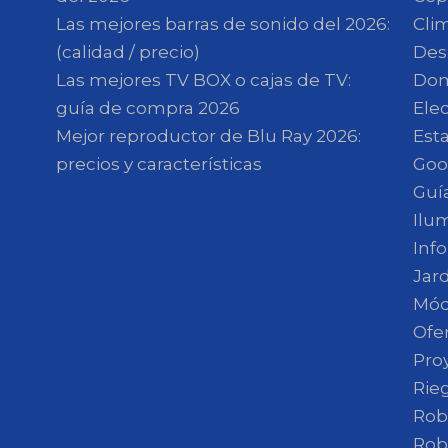
Las mejores barras de sonido del 2026:
Clim
(calidad / precio)
Des
Las mejores TV BOX o cajas de TV:
Dom
guía de compra 2026
Ele
Mejor reproductor de Blu Ray 2026:
Est
precios y características
Goo
Guí
Ilu
Inf
Jar
Mód
Ofe
Pro
Rie
Rob
Rob