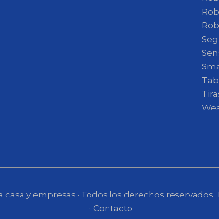
Rob
Rob
Seg
Sen
Sma
Tab
Tir
Wea
 casa y empresas · Todos los derechos reservados
Contacto