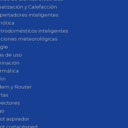
atización y Calefacción
pertadores inteligentes
ótica
ctrodomésticos inteligentes
aciones meteorológicas
gle
as de uso
minación
ormática
dín
em y Router
rtas
yectores
go
ot aspirador
ot cortacésped