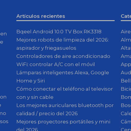
Artículos recientes
Cat
Bqeel Android 10.0 TV Box RK3318
Air
 en
Mejores robots de limpieza del 2026:
Alm
de
aspirador y friegasuelos
Alt
Controladores de aire acondicionado
Am
WiFi: controlar A/C con el móvil
App
Lámparas inteligentes Alexa, Google
Aud
Home y Siri
Bell
Cómo conectar el teléfono al televisor
Bici
son
con y sin cable
Bom
e
Los mejores auriculares bluetooth por
Bos
omo
calidad / precio del 2026
Cal
esos
Mejores proyectores portátiles y mini
Cám
del 2026
Cepi