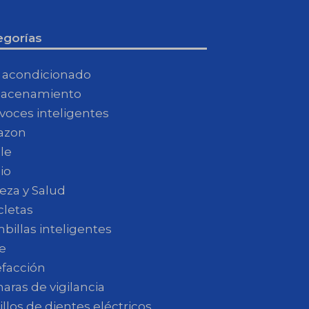
egorías
e acondicionado
acenamiento
avoces inteligentes
azon
le
io
eza y Salud
cletas
billas inteligentes
e
efacción
aras de vigilancia
llos de dientes eléctricos