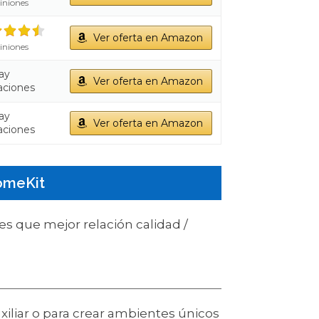
iniones
Ver oferta en Amazon
iniones
ay
Ver oferta en Amazon
aciones
ay
Ver oferta en Amazon
aciones
HomeKit
es que mejor relación calidad /
liar o para crear ambientes únicos