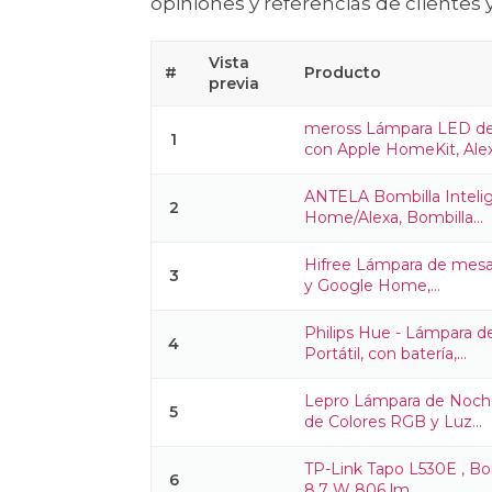
opiniones y referencias de clientes 
Vista
#
Producto
previa
meross Lámpara LED de 
1
con Apple HomeKit, Alexa
ANTELA Bombilla Inteli
2
Home/Alexa, Bombilla...
Hifree Lámpara de mesa
3
y Google Home,...
Philips Hue - Lámpara d
4
Portátil, con batería,...
Lepro Lámpara de Noche
5
de Colores RGB y Luz...
TP-Link Tapo L530E , Bom
6
8.7 W 806 lm,...