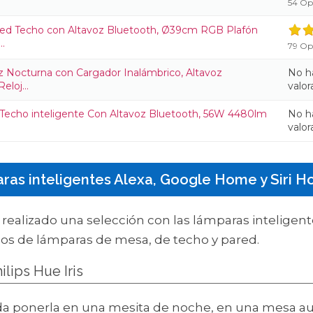
54 Op
d Techo con Altavoz Bluetooth, Ø39cm RGB Plafón
..
79 Op
 Nocturna con Cargador Inalámbrico, Altavoz
No h
loj...
valor
Techo inteligente Con Altavoz Bluetooth, 56W 4480lm
No h
valor
as inteligentes Alexa, Google Home y Siri 
realizado una selección con las lámparas inteligent
los de lámparas de mesa, de techo y pared.
ilips Hue Iris
ponerla en una mesita de noche, en una mesa auxi