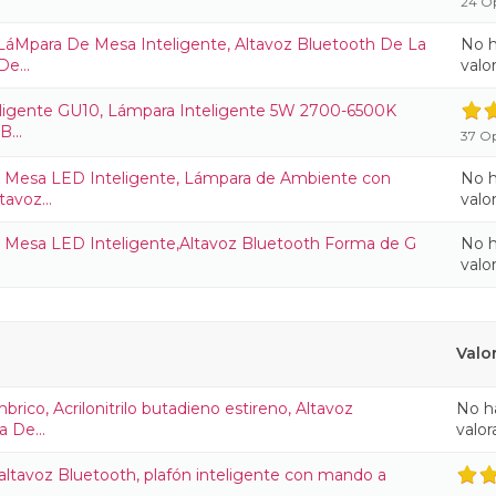
24 O
Mpara De Mesa Inteligente, Altavoz Bluetooth De La
No 
e...
valo
eligente GU10, Lámpara Inteligente 5W 2700-6500K
...
37 Op
 Mesa LED Inteligente, Lámpara de Ambiente con
No 
avoz...
valo
Mesa LED Inteligente,Altavoz Bluetooth Forma de G
No 
valo
Valo
ico, Acrilonitrilo butadieno estireno, Altavoz
No h
 De...
valor
ltavoz Bluetooth, plafón inteligente con mando a