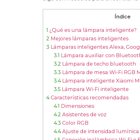
Índice
1
¿Qué es una lámpara inteligente?
2
Mejores lámparas inteligentes
3
Lámparas inteligentes Alexa, Goog
3.1
Lámpara auxiliar con Bluetooth
3.2
Lámpara de techo bluetooth
3.3
Lámpara de mesa Wi-Fi RGB 
3.4
Lámpara inteligente Xiaomi
3.5
Lámpara Wi-Fi inteligente
4
Características recomendadas
4.1
Dimensiones
4.2
Asistentes de voz
4.3
Color RGB
4.4
Ajuste de intensidad lumínica
4.5
Conexión inalámbrica Wi-Fi o 