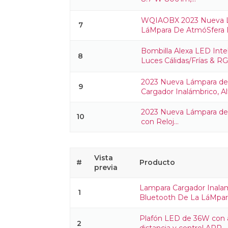
WQIAOBX 2023 Nueva Lá
7
LáMpara De AtmóSfera D
Bombilla Alexa LED Int
8
Luces Cálidas/Frías & RGB
2023 Nueva Lámpara de
9
Cargador Inalámbrico, Alt
2023 Nueva Lámpara de 
10
con Reloj...
Vista
#
Producto
previa
Lampara Cargador Inalambr
1
Bluetooth De La LáMpara
Plafón LED de 36W con a
2
distancia y control APP,...