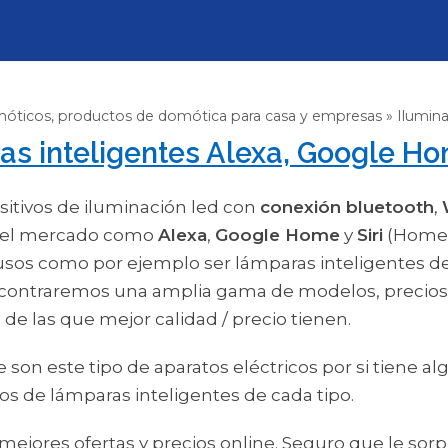
óticos, productos de domótica para casa y empresas
Ilumin
s inteligentes Alexa, Google Hom
sitivos de iluminación led con
conexión bluetooth
,
n el mercado como
Alexa
,
Google Home
y
Siri
(HomeK
usos como por ejemplo ser lámparas inteligentes de
traremos una amplia gama de modelos, precios, m
e las que mejor calidad / precio tienen.
n este tipo de aparatos eléctricos por si tiene alg
 de lámparas inteligentes de cada tipo.
 mejores ofertas y precios online. Seguro que le s