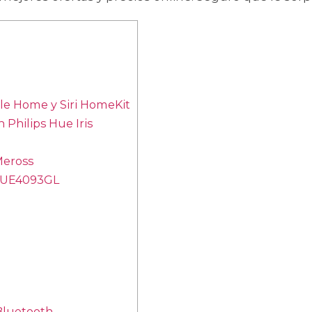
le Home y Siri HomeKit
 Philips Hue Iris
Meross
 MUE4093GL
Bluetooth