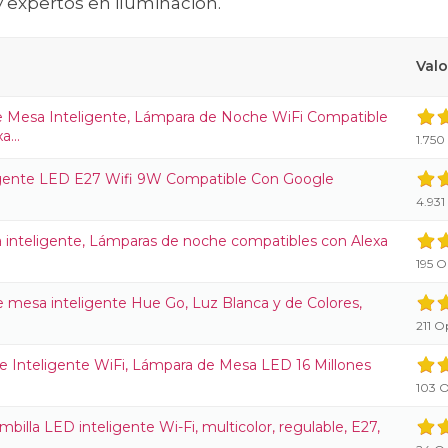
y expertos en iluminación.
Valo
Mesa Inteligente, Lámpara de Noche WiFi Compatible
...
1.750
gente LED E27 Wifi 9W Compatible Con Google
4.931
 inteligente, Lámparas de noche compatibles con Alexa
195 O
e mesa inteligente Hue Go, Luz Blanca y de Colores,
211 O
 Inteligente WiFi, Lámpara de Mesa LED 16 Millones
103 O
billa LED inteligente Wi-Fi, multicolor, regulable, E27,