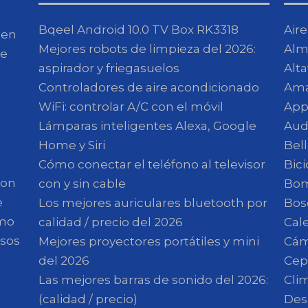
Bqeel Android 10.0 TV Box RK3318
Air
 en
Mejores robots de limpieza del 2026:
Alm
de
aspirador y friegasuelos
Alt
Controladores de aire acondicionado
Am
WiFi: controlar A/C con el móvil
App
Lámparas inteligentes Alexa, Google
Aud
Home y Siri
Bell
Cómo conectar el teléfono al televisor
Bici
son
con y sin cable
Bom
e
Los mejores auriculares bluetooth por
Bos
omo
calidad / precio del 2026
Cal
esos
Mejores proyectores portátiles y mini
Cám
del 2026
Cepi
Las mejores barras de sonido del 2026:
Clim
(calidad / precio)
Des