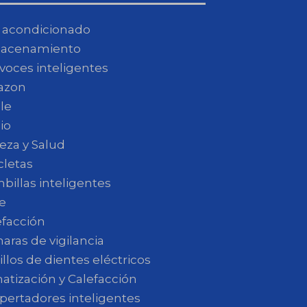
e acondicionado
acenamiento
avoces inteligentes
azon
le
io
eza y Salud
cletas
billas inteligentes
e
efacción
aras de vigilancia
llos de dientes eléctricos
atización y Calefacción
pertadores inteligentes