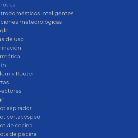
ótica
ctrodomésticos inteligentes
aciones meteorológicas
gle
as de uso
minación
ormática
dín
em y Router
rtas
yectores
go
ot aspirador
ot cortacésped
ot de cocina
ots de piscina