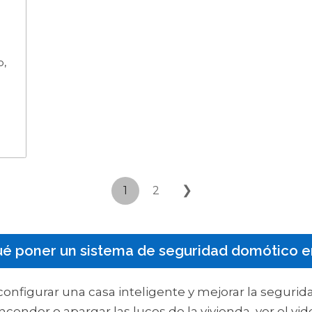
o,
❯
1
2
ué poner un sistema de seguridad domótico e
onfigurar una casa inteligente y mejorar la segurida
cender o apargar las luces de la vivienda, ver el vid