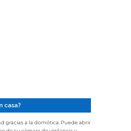
n casa?
d gracias a la domótica. Puede abrir
eo de su cámara de vigilancia y