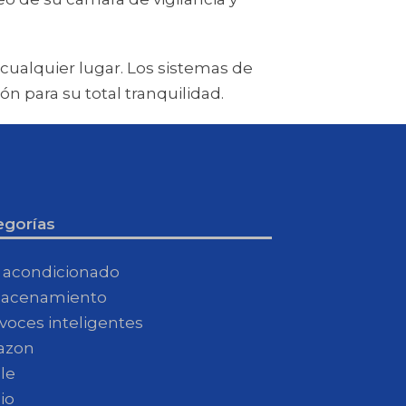
cualquier lugar. Los sistemas de
n para su total tranquilidad.
egorías
e acondicionado
acenamiento
avoces inteligentes
azon
le
io