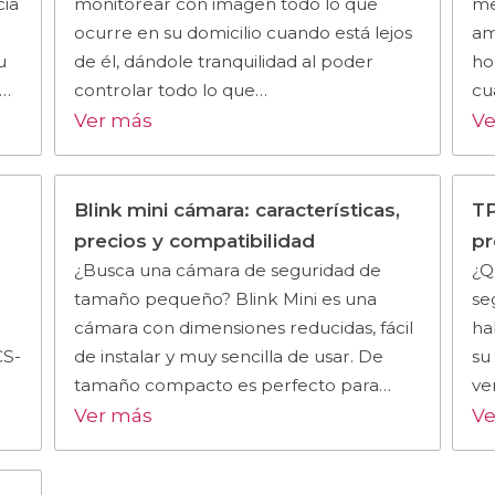
cia
monitorear con imagen todo lo que
me
ocurre en su domicilio cuando está lejos
am
u
de él, dándole tranquilidad al poder
ho
s…
controlar todo lo que…
cu
Ver más
Ve
Blink mini cámara: características,
TP
precios y compatibilidad
pr
¿Busca una cámara de seguridad de
¿Q
tamaño pequeño? Blink Mini es una
se
cámara con dimensiones reducidas, fácil
ha
CS-
de instalar y muy sencilla de usar. De
su
tamaño compacto es perfecto para…
ve
Ver más
Ve