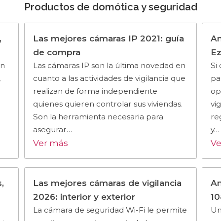
Productos de domótica y seguridad
,
Las mejores cámaras IP 2021: guía
An
de compra
Ez
un
Las cámaras IP son la última novedad en
Si
,
cuanto a las actividades de vigilancia que
pa
realizan de forma independiente
op
quienes quieren controlar sus viviendas.
vi
Son la herramienta necesaria para
re
asegurar…
y…
Ver más
Ve
,
Las mejores cámaras de vigilancia
An
2026: interior y exterior
1
La cámara de seguridad Wi-Fi le permite
Un