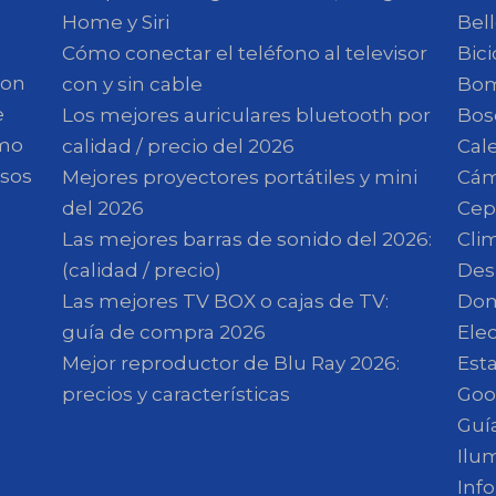
Home y Siri
Bell
Cómo conectar el teléfono al televisor
Bici
son
con y sin cable
Bom
e
Los mejores auriculares bluetooth por
Bos
omo
calidad / precio del 2026
Cal
esos
Mejores proyectores portátiles y mini
Cám
del 2026
Cepi
Las mejores barras de sonido del 2026:
Clim
(calidad / precio)
Des
Las mejores TV BOX o cajas de TV:
Dom
guía de compra 2026
Ele
Mejor reproductor de Blu Ray 2026:
Est
precios y características
Goo
Guí
Ilu
Inf