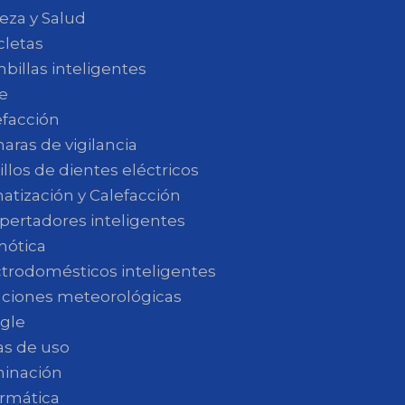
eza y Salud
cletas
billas inteligentes
e
efacción
aras de vigilancia
llos de dientes eléctricos
atización y Calefacción
pertadores inteligentes
ótica
ctrodomésticos inteligentes
aciones meteorológicas
gle
as de uso
minación
ormática