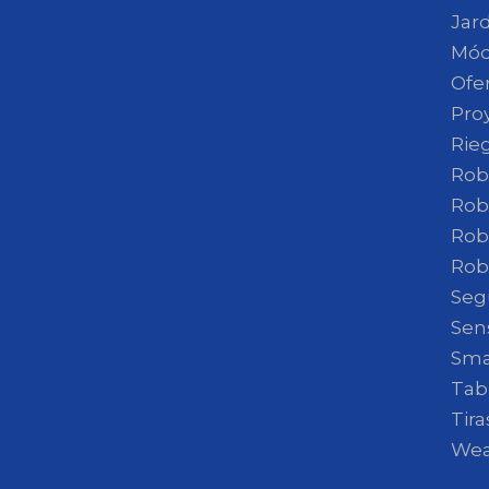
Jar
Mód
Ofe
Pro
Rie
Rob
Rob
Rob
Rob
Seg
Sen
Sma
Tab
Tir
Wea