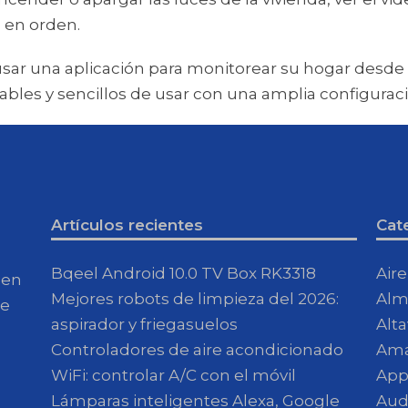
 en orden.
usar una aplicación para monitorear su hogar desde 
bles y sencillos de usar con una amplia configuració
Artículos recientes
Cat
Bqeel Android 10.0 TV Box RK3318
Air
 en
Mejores robots de limpieza del 2026:
Alm
de
aspirador y friegasuelos
Alt
Controladores de aire acondicionado
Am
WiFi: controlar A/C con el móvil
App
Lámparas inteligentes Alexa, Google
Aud