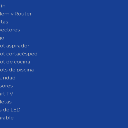
dín
em y Router
rtas
yectores
go
ot aspirador
ot cortacésped
ot de cocina
ots de piscina
uridad
sores
rt TV
letas
as de LED
rable